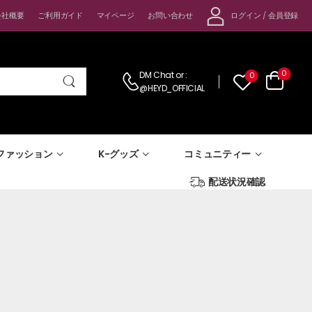
ログイン
/
会員登録
会社概要
ご利用ガイド
マイページ
お問い合わせ
0
DM Chat
or :
0
@HEYD_OFFICIAL
-ファッション
K-グッズ
コミュニティー
配送状況確認