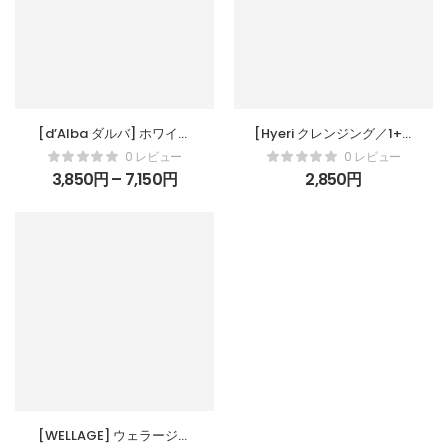
[d’Alba ダルバ] ホワイト
[Hyeri クレンジング／1+1]
トリュフ ファーストスプレ
わずかに酸性のクレンギン
0 レビュー
0 レビュー
ーセラム ペプチド 100ml
グ フォーム 100mL、2個
3,850
円
–
7,150
円
2,850
円
ミスト美容液 オイルセラム
2層タイプ ホワイトトリュ
フ配合 ペプチド配合 うる
おいケア ツヤ肌 保湿ミス
ト 韓国コスメ
[WELLAGE] ウェラージュ