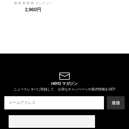
リアルヒアルロニックブル
0 レビュー
ー100アンプル 100ml 美
2,960
円
容液 ヒアルロン酸Na配合
保湿 アンプル美容液 乾燥
が気になる肌に 韓国コスメ
HEYD マガジン
ニュースレターに登録して、 お得なキャンペーンや新作情報をGET!
送信