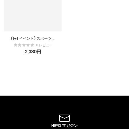
(1+1 イベント) スポーツポ
ロシャツ メンズ 半袖 ヘン
0 レビュー
リーネック Tシャツ 新中式
2,380
円
デザイン トレーニングウェ
ア ランニング フィットネ
ス 吸汗速乾 通気性 ストレ
ッチ カジュアル トップス
M-3XL
HEYD マガジン