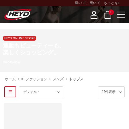
動いて、磨いて、もっとキレイに~ HEY
0
HEYD ONLINE STORE
運動もビューティーも、
楽しくショッピング。
SHOP NOW
>
>
>
ホーム
K-ファッション
メンズ
トップス