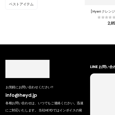
ベストアイテム
[Hyeri クレン
かに酸性のクレ
ム 100
2,8
LINE お問い合
お気軽にお問い合わせください!!
info@heyd.jp
各種お問い合わせは、いつでもご連絡ください。迅速
にご対応いたします。 当社HEYDではインボイスの発