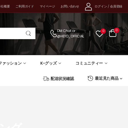
ログイン
/
会員登録
会社概要
ご利用ガイド
マイページ
お問い合わせ
0
DM Chat
or :
0
@HEYD_OFFICIAL
-ファッション
K-グッズ
コミュニティー
最近見た商品
配送状況確認