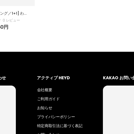
ジング／1+1] わず
ンギング フォー
0 レビュー
mL、2個
50
円
わせ
アクティブ HEYD
KAKAO お問
会社概要
ご利用ガイド
お知らせ
プライバシーポリシー
特定商取引法に基づく表記