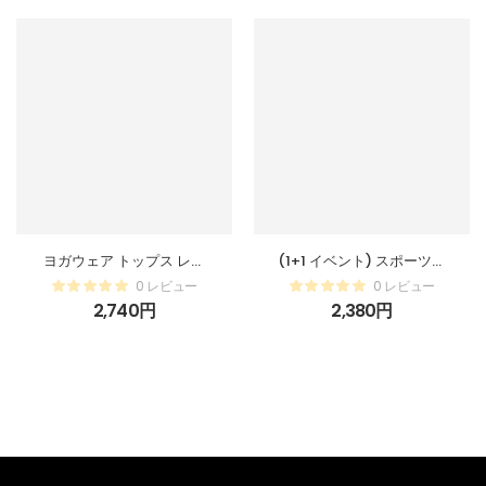
ヨガウェア トップス レデ
(1+1 イベント) スポーツポ
ィース 半袖 ルーズフィッ
ロシャツ メンズ 半袖 ヘン
0 レビュー
0 レビュー
ト お尻が隠れる スポーツT
リーネック Tシャツ 新中式
2,740
円
2,380
円
シャツ ロング丈 吸汗速乾
デザイン トレーニングウェ
透氣性抜群 チュニック 体
ア ランニング フィットネ
型カバー ピラティス ラン
ス 吸汗速乾 通気性 ストレ
ニング フィットネス トレ
ッチ カジュアル トップス
ーニング スポーツウェア
M-3XL